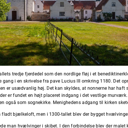
allets tredje fjerdedel som den nordlige fløj i et benediktinerkl
e gang i en skrivelse fra pave Lucius III omkring 1180. Det opr
en er usædvanlig høj. Det kan skyldes, at nonnerne har haft s
der er fundet en højt placeret indgang i det vestlige murværk
men også som sognekirke. Menighedens adgang til kirken ske
 fladt bjælkeloft, men i 1300-tallet blev der bygget hvælvinger
ede man hvælvinger i skibet. I den forbindelse blev der malet 