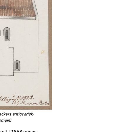
eckers antiqvarisk-
Domain.
em til 1858 under