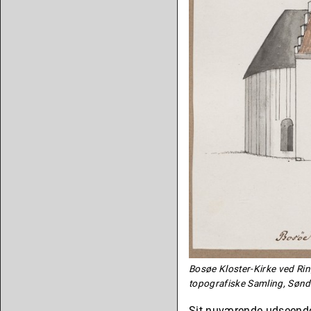
Bosøe Kloster-Kirke ved Rin
topografiske Samling, Sønde
Sit nuværende udseende 