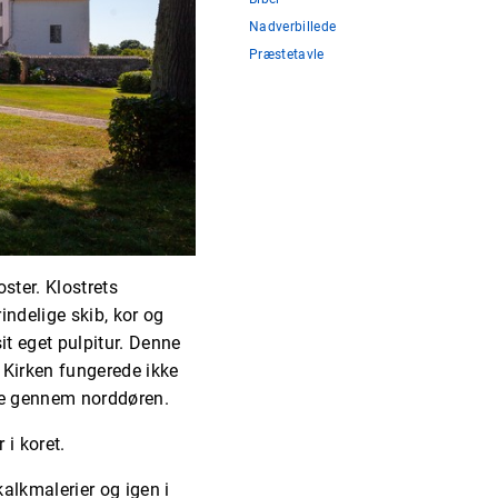
Nadverbillede
Præstetavle
oster. Klostrets
indelige skib, kor og
it eget pulpitur. Denne
. Kirken fungerede ikke
te gennem norddøren.
 i koret.
kalkmalerier og igen i