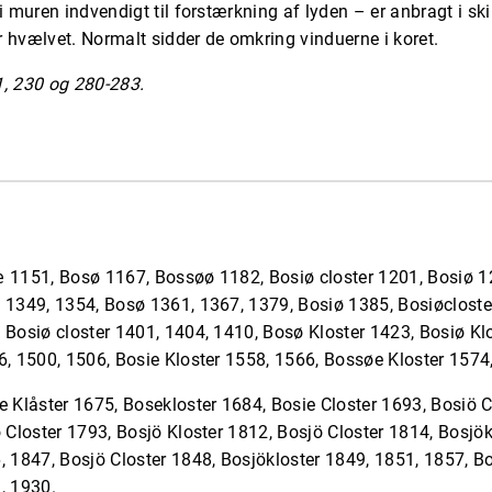
i muren indvendigt til forstærkning af lyden – er anbragt i sk
 hvælvet. Normalt sidder de omkring vinduerne i koret.
1, 230 og 280-283.
æ 1151, Bosø 1167, Bossøø 1182, Bosiø closter 1201, Bosiø 
 1349, 1354, Bosø 1361, 1367, 1379, Bosiø 1385, Bosiøclost
 Bosiø closter 1401, 1404, 1410, Bosø Kloster 1423, Bosiø Kl
6, 1500, 1506, Bosie Kloster 1558, 1566, Bossøe Kloster 1574
e Klåster 1675, Bosekloster 1684, Bosie Closter 1693, Bosiö C
ö Closter 1793, Bosjö Kloster 1812, Bosjö Closter 1814, Bosjök
, 1847, Bosjö Closter 1848, Bosjökloster 1849, 1851, 1857, Bo
, 1930.