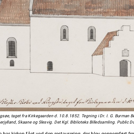
gsøe, taget fra Kirkegaarden d. 10.8.1852. Tegning i Dr. I. G. Burman B
rjylland, Skaane og Slesvig. Det Kgl. Biblioteks Billedsamling. Public 
har kirken fået ved den restaurering, der blev gennemført fr