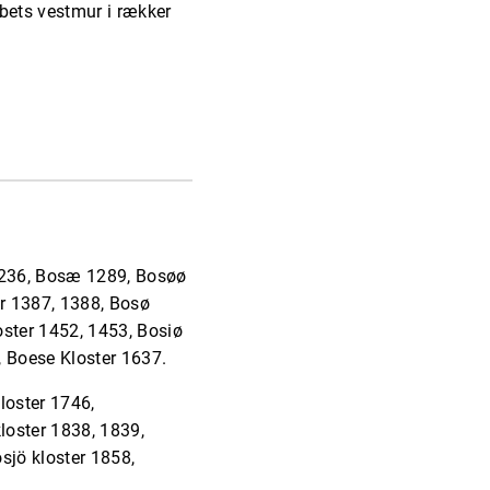
ibets vestmur i rækker
1236, Bosæ 1289, Bosøø
er 1387, 1388, Bosø
oster 1452, 1453, Bosiø
, Boese Kloster 1637.
loster 1746,
loster 1838, 1839,
sjö kloster 1858,