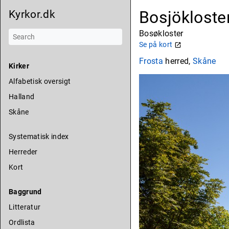
Bosjökloste
Kyrkor.dk
Bosøkloster
Se på kort
Frosta
herred,
Skåne
Kirker
Alfabetisk oversigt
Halland
Skåne
Systematisk index
Herreder
Kort
Baggrund
Litteratur
Ordlista