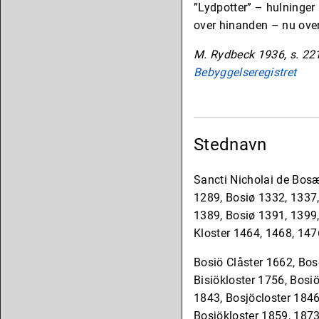
”Lydpotter” – hulninger 
over hinanden – nu over
M. Rydbeck 1936, s. 22
Bebyggelseregistret
Stednavn
Sancti Nicholai de Bos
1289, Bosiø 1332, 1337,
1389, Bosiø 1391, 1399,
Kloster 1464, 1468, 147
Bosiö Clåster 1662, Bos
Bisiökloster 1756, Bosi
1843, Bosjöcloster 1846
Bosjökloster 1859, 1873