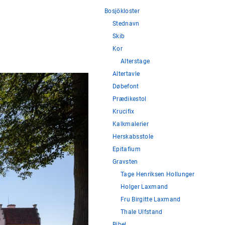
Bosjökloster
Stednavn
Skib
Kor
Alterstage
Altertavle
Døbefont
Prædikestol
Krucifix
Kalkmalerier
Herskabsstole
Epitafium
Gravsten
Tage Henriksen Hollunger
Holger Laxmand
Fru Birgitte Laxmand
Thale Ulfstand
Bibel