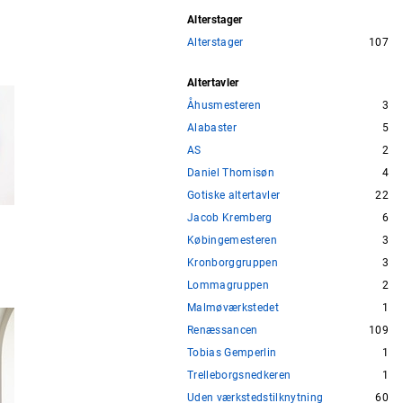
Alterstager
Alterstager
107
Altertavler
Åhusmesteren
3
Alabaster
5
AS
2
Daniel Thomisøn
4
Gotiske altertavler
22
Jacob Kremberg
6
Købingemesteren
3
Kronborggruppen
3
Lommagruppen
2
Malmøværkstedet
1
Renæssancen
109
Tobias Gemperlin
1
Trelleborgsnedkeren
1
Uden værkstedstilknytning
60