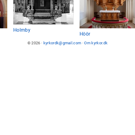
Holmby
Höör
© 2026 ·
kyrkordk@gmail.com
·
Om kyrkor.dk