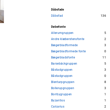
Dåbsfade
Dåbsfad
136
Døbefonte
Allerumgruppen
5
Andre klæberstensfonte
2
Bægerbladformede
3
Bægerbladformede fonte
0
Bægerbladsfonte
11
Barsebäckgruppen
5
Båstadgruppen
3
Båstadgruppen
0
Blentarpgruppen
8
Bollerupgruppen
3
Borrbygruppen
1
Byzantios
1
Calcarius
2