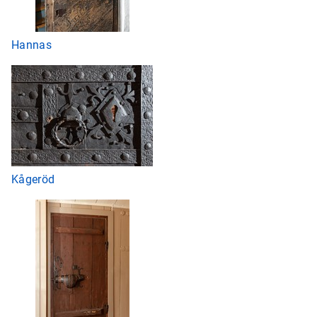
Hannas
Kågeröd