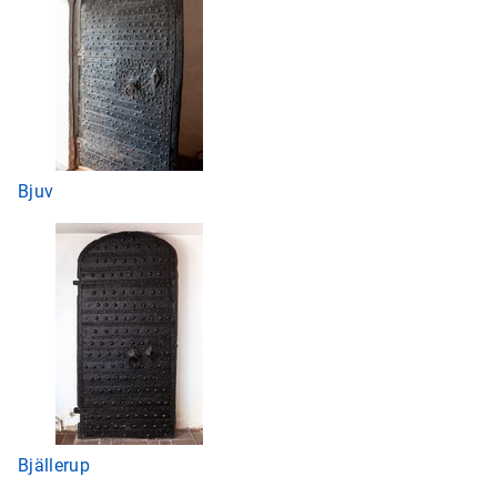
Bjuv
Bjällerup