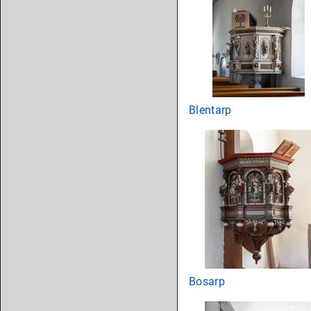
Blentarp
Bosarp