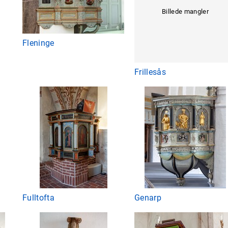
Billede mangler
Fleninge
Frillesås
Fulltofta
Genarp