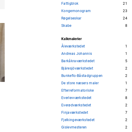
Fattigblok
21
Kongemonogram
23
Røgelseskar
24
Skabe
8
Kalkmalerier
Åleværkstedet
1
Andreas Johannis
1
Barkåkraværkstedet
5
Bjäresjöværkstedet
2
Bunkeflo-Båstadgruppen
2
De store næsers maler
1
Efterreformatoriske
7
Everlevværkstedet
8
Everødværkstedet
2
Finjaværkstedet
7
Fjelkingeværkstedet
2
Gislevmesteren
2