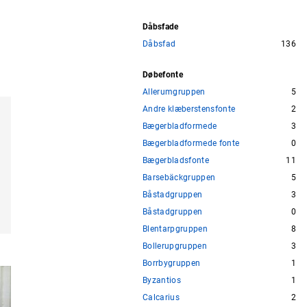
Dåbsfade
Dåbsfad
136
Døbefonte
Allerumgruppen
5
Andre klæberstensfonte
2
Bægerbladformede
3
Bægerbladformede fonte
0
Bægerbladsfonte
11
Barsebäckgruppen
5
Båstadgruppen
3
Båstadgruppen
0
Blentarpgruppen
8
Bollerupgruppen
3
Borrbygruppen
1
Byzantios
1
Calcarius
2