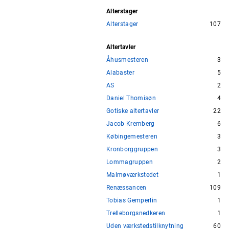
Alterstager
Alterstager
107
Altertavler
Åhusmesteren
3
Alabaster
5
AS
2
Daniel Thomisøn
4
Gotiske altertavler
22
Jacob Kremberg
6
Købingemesteren
3
Kronborggruppen
3
Lommagruppen
2
Malmøværkstedet
1
Renæssancen
109
Tobias Gemperlin
1
Trelleborgsnedkeren
1
Uden værkstedstilknytning
60