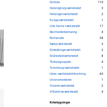
Gotiske
110
Helsingborgværkstedet
3
Helsingørværkstedet
2
Kongaværkstedet
1
Lille Harrie værkstedet
17
Murmesterbemaling
4
Romanske
38
Sæbyværkstedet
3
Sirekøbingeværkstedet
2
Snårestedværkstedet
8
Tåstarpgruppen
4
Tommerupværkstedet
1
Uden værkstedstilknytning
60
Unionsmesteren
1
Vinslevværkstedet
2
Vittskövleværkstedet
4
Kirkebygninger