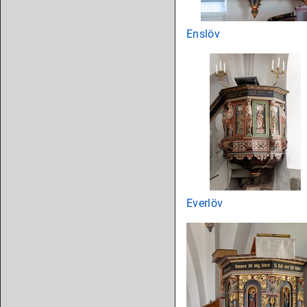
Enslöv
Everlöv