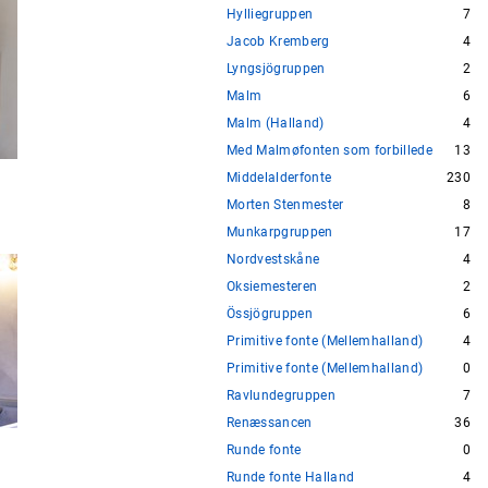
Hylliegruppen
7
Jacob Kremberg
4
Lyngsjögruppen
2
Malm
6
Malm (Halland)
4
Med Malmøfonten som forbillede
13
Middelalderfonte
230
Morten Stenmester
8
Munkarpgruppen
17
Nordvestskåne
4
Oksiemesteren
2
Össjögruppen
6
Primitive fonte (Mellemhalland)
4
Primitive fonte (Mellemhalland)
0
Ravlundegruppen
7
Renæssancen
36
Runde fonte
0
Runde fonte Halland
4