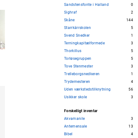
Sandstensfonte i Halland
0
Sighraf
2
Skåne
144
Starrkärrskolen
5
Svend Snedker
1
Terningkapitælformede
3
Thorkillus
5
Torløsegruppen
5
Tove Stenmester
3
Trelleborgsnedkeren
1
Trydemesteren
4
Uden værkstedstilknytning
56
Usikker skole
3
Forskelligt inventar
Akvamanile
3
Antemensale
13
Bibel
4