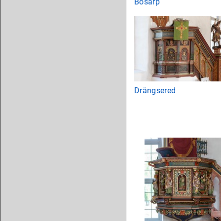
Bösarp
Drängsered