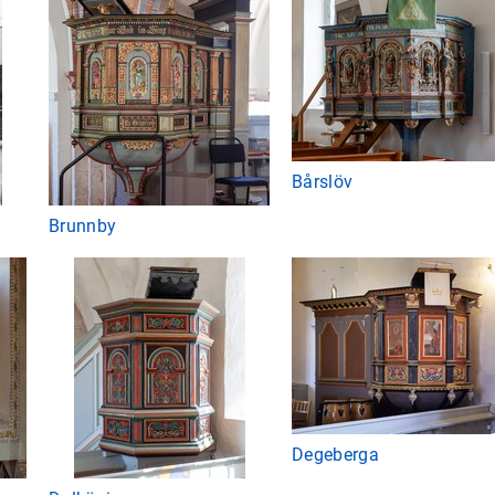
Bårslöv
Brunnby
Degeberga