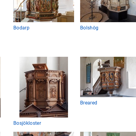
Bodarp
Bolshög
Breared
Bosjökloster