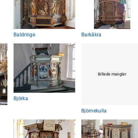
Baldringe
Barkåkra
Billede mangler
Björka
Björnekulla