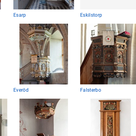
Esarp
Eskilstorp
Everöd
Falsterbo