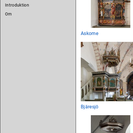
Introduktion
Om
Askome
Bjäresjö