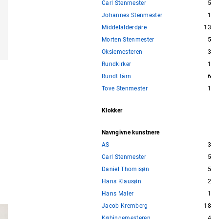
Carl Stenmester
5
Johannes Stenmester
1
Middelalderdøre
13
Morten Stenmester
5
Oksiemesteren
3
Rundkirker
1
Rundt tårn
6
Tove Stenmester
1
Klokker
Navngivne kunstnere
AS
3
Carl Stenmester
5
Daniel Thomisøn
5
Hans Klausøn
2
Hans Maler
1
Jacob Kremberg
18
Købingemesteren
4