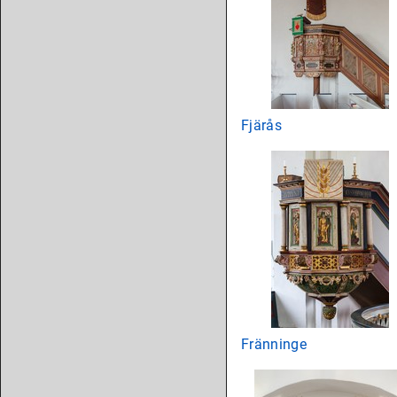
Fjärås
Fränninge