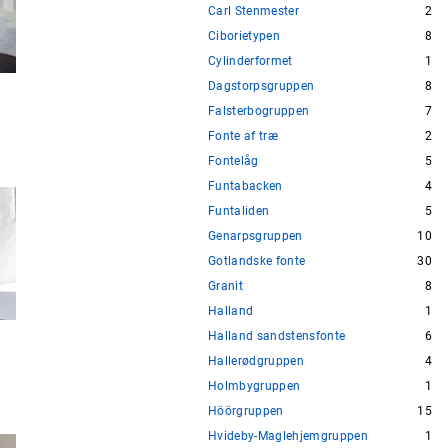
Carl Stenmester
2
Ciborietypen
8
Cylinderformet
1
Dagstorpsgruppen
8
Falsterbogruppen
7
Fonte af træ
2
Fontelåg
5
Funtabacken
4
Funtaliden
5
Genarpsgruppen
10
Gotlandske fonte
30
Granit
8
Halland
1
Halland sandstensfonte
6
Hallerødgruppen
4
Holmbygruppen
1
Höörgruppen
15
Hvideby-Maglehjemgruppen
1