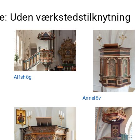
e: Uden værkstedstilknytning
Alfshög
Annelöv