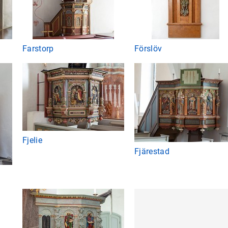
Farstorp
Förslöv
Fjelie
Fjärestad