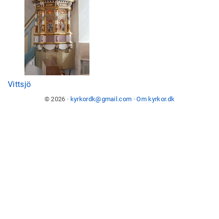
Vittsjö
© 2026 ·
kyrkordk@gmail.com
·
Om kyrkor.dk