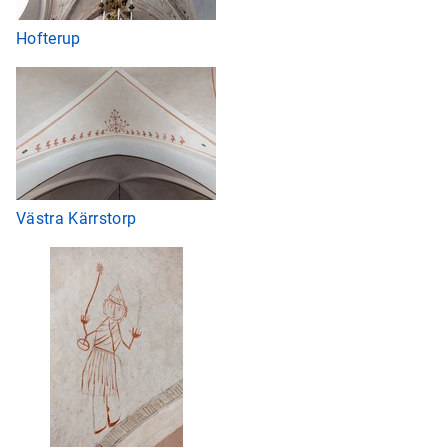
Hofterup
Västra Kärrstorp