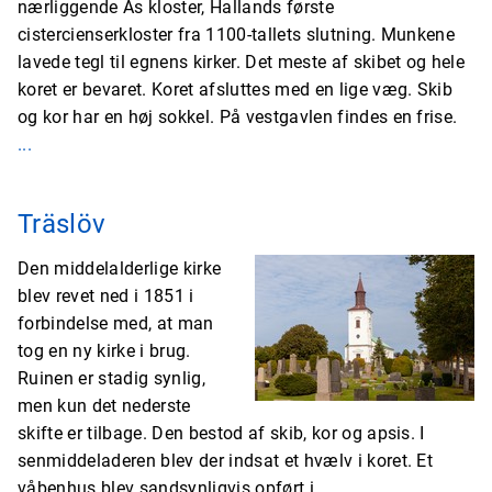
nærliggende Ås kloster, Hallands første
cistercienserkloster fra 1100-tallets slutning. Munkene
lavede tegl til egnens kirker. Det meste af skibet og hele
koret er bevaret. Koret afsluttes med en lige væg. Skib
og kor har en høj sokkel. På vestgavlen findes en frise.
...
Träslöv
Den middelalderlige kirke
blev revet ned i 1851 i
forbindelse med, at man
tog en ny kirke i brug.
Ruinen er stadig synlig,
men kun det nederste
skifte er tilbage. Den bestod af skib, kor og apsis. I
senmiddeladeren blev der indsat et hvælv i koret. Et
våbenhus blev sandsynligvis opført i