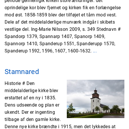
periode gennemgik kirken store ændringer: det
oprindelige kor blev fjernet og kirken fik en forlængelse
mod øst. 1858-1859 blev der tilføjet et tårn mod vest.
Dele af det middelalderlige murværk indgår i skibets
vestlige del. Ing-Marie Nilsson 2009, s. 349 Stednavn #
Spandorp 1379, Spannarp 1407, Spanorp 1409,
Spannorp 1410, Spanderup 1551, Spanderupp 1570,
Spanderup 1592, 1596, 1607, 1600-1632.
...
Stamnared
Historie # Den
middelalderlige kirke blev
erstattet af en ny i 1835.
Dens udseende og plan er
ukendt. Der er ingenting
tilbage af den gamle kirke.
Denne nye kirke brændte i 1915, men det lykkedes at