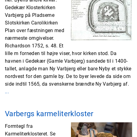
Gedekær Klosterkirken
Varbjerg på Pladserne
Slotskirken Carolikirken
Plan over fæstningen med
nærmeste omgivelser.
Richardson 1752, s. 48. Et
lille m forneden til højre viser, hvor kirken stod. Da
havnen i Gedekær (Gamle Varbjerg) sandede til i 1400-
tallet, anlagde man Ny Varbjerg eller bare Nyby et stykke
nordvest for den gamle by. De to byer levede da side om
side indtil 1565, da svenskerne brændte Ny Varbjerg af.
...
Varbergs karmeliterkloster
Formtegl fra
Karmeliterklosteret. Se